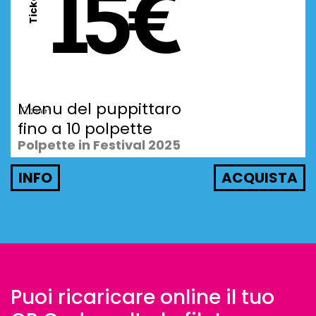
15€
Ticket
Menu del puppittaro
Ticket
fino a 10 polpette
Polpette in Festival 2025
INFO
Puoi ricaricare online il tuo