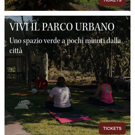
TICKETS
VIVI IL PARCO URBANO
Uno spazio verde a pochi minuti dalla
città
TICKETS