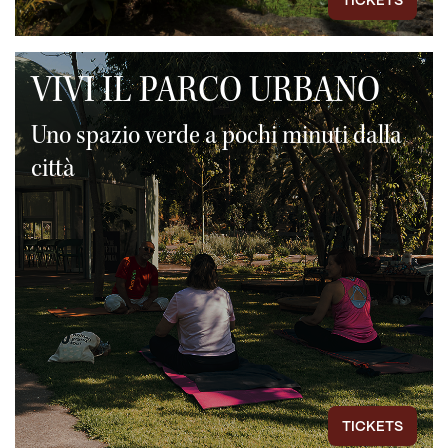
TICKETS
VIVI IL PARCO URBANO
Uno spazio verde a pochi minuti dalla
città
TICKETS