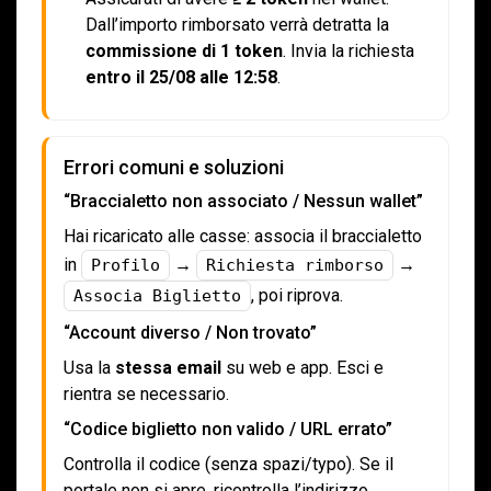
Dall’importo rimborsato verrà detratta la
commissione di 1 token
. Invia la richiesta
entro il 25/08 alle 12:58
.
Errori comuni e soluzioni
“Braccialetto non associato / Nessun wallet”
Hai ricaricato alle casse: associa il braccialetto
in
→
→
Profilo
Richiesta rimborso
, poi riprova.
Associa Biglietto
“Account diverso / Non trovato”
Usa la
stessa email
su web e app. Esci e
rientra se necessario.
“Codice biglietto non valido / URL errato”
Controlla il codice (senza spazi/typo). Se il
portale non si apre, ricontrolla l’indirizzo