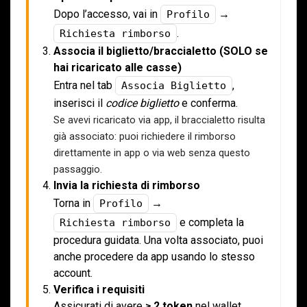
Dopo l’accesso, vai in
→
Profilo
.
Richiesta rimborso
Associa il biglietto/braccialetto (SOLO se
hai ricaricato alle casse)
Entra nel tab
,
Associa Biglietto
inserisci il
codice biglietto
e conferma.
Se avevi ricaricato via app, il braccialetto risulta
già associato: puoi richiedere il rimborso
direttamente in app o via web senza questo
passaggio.
Invia la richiesta di rimborso
Torna in
→
Profilo
e completa la
Richiesta rimborso
procedura guidata. Una volta associato, puoi
anche procedere da app usando lo stesso
account.
Verifica i requisiti
Assicurati di avere
≥ 2 token
nel wallet.