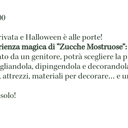
00
rivata e Halloween è alle porte!
perienza magica di “Zucche Mostruose”:
da un genitore, potrà scegliere la p
agliandola, dipingendola e decorandola
, attrezzi, materiali per decorare… e
solo!